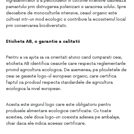
ingrasamintelor si a pesticidelor in culturile intensive dauneaza
pamantului prin distrugerea polenizarii si saracirea solului. Spre
deosebire de monoculturile intensive, ceaiul organic este
cultivat intr-un mod ecologic si contribuie la ecosistemul local
prin conservarea biodiversitatii.
Eticheta AB, o garantie a calitatii
Pentru a va ajuta sa va orientati atunci cand cumparati ceai,
eticheta AB identifica ceaiurile care respecta reglementarile
privind agricultura ecologica. De asemenea, pe pliculetele de
ceai se gaseste logo-ul european organic, care certifica
faptul ca produsul respecta standardele de agricultura
ecologica la nivel european.
Acesta este singurul logo care este obligatoriu pentru
produsele alimentare ecologice certificate. Cu toate
acestea, cele doua logo-uri coexista adesea pe ambalaje,
chiar daca ele indica aceeasi certificare.