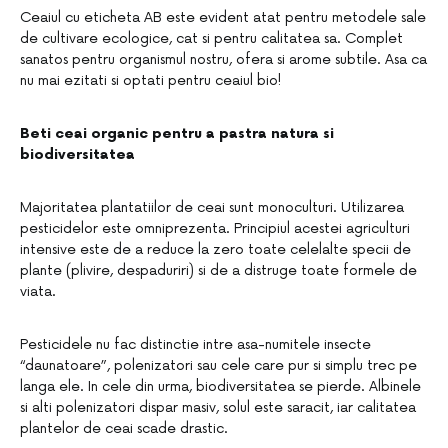
Ceaiul cu eticheta AB este evident atat pentru metodele sale
de cultivare ecologice, cat si pentru calitatea sa. Complet
sanatos pentru organismul nostru, ofera si arome subtile. Asa ca
nu mai ezitati si optati pentru ceaiul bio!
Beti ceai organic pentru a pastra natura si
biodiversitatea
Majoritatea plantatiilor de ceai sunt monoculturi. Utilizarea
pesticidelor este omniprezenta. Principiul acestei agriculturi
intensive este de a reduce la zero toate celelalte specii de
plante (plivire, despaduriri) si de a distruge toate formele de
viata.
Pesticidele nu fac distinctie intre asa-numitele insecte
“daunatoare”, polenizatori sau cele care pur si simplu trec pe
langa ele. In cele din urma, biodiversitatea se pierde. Albinele
si alti polenizatori dispar masiv, solul este saracit, iar calitatea
plantelor de ceai scade drastic.