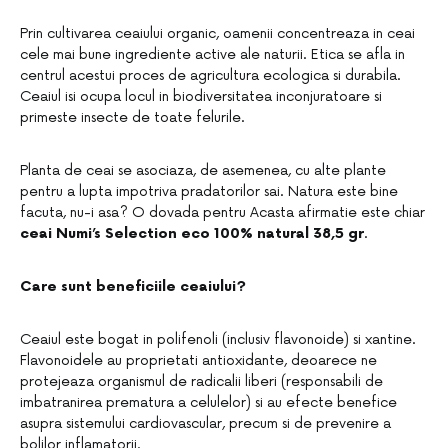
Prin cultivarea ceaiului organic, oamenii concentreaza in ceai
cele mai bune ingrediente active ale naturii. Etica se afla in
centrul acestui proces de agricultura ecologica si durabila.
Ceaiul isi ocupa locul in biodiversitatea inconjuratoare si
primeste insecte de toate felurile.
Planta de ceai se asociaza, de asemenea, cu alte plante
pentru a lupta impotriva pradatorilor sai. Natura este bine
facuta, nu-i asa? O dovada pentru Acasta afirmatie este chiar
ceai Numi’s Selection eco 100% natural 38,5 gr
.
Care sunt beneficiile ceaiului?
Ceaiul este bogat in polifenoli (inclusiv flavonoide) si xantine.
Flavonoidele au proprietati antioxidante, deoarece ne
protejeaza organismul de radicalii liberi (responsabili de
imbatranirea prematura a celulelor) si au efecte benefice
asupra sistemului cardiovascular, precum si de prevenire a
bolilor inflamatorii.