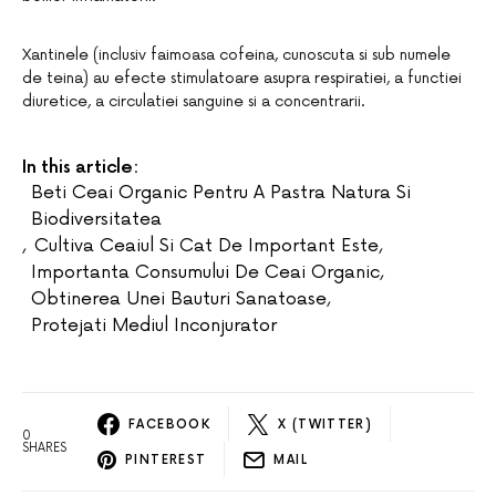
Xantinele (inclusiv faimoasa cofeina, cunoscuta si sub numele
de teina) au efecte stimulatoare asupra respiratiei, a functiei
diuretice, a circulatiei sanguine si a concentrarii.
In this article:
Beti Ceai Organic Pentru A Pastra Natura Si
Biodiversitatea
,
Cultiva Ceaiul Si Cat De Important Este
,
Importanta Consumului De Ceai Organic
,
Obtinerea Unei Bauturi Sanatoase
,
Protejati Mediul Inconjurator
FACEBOOK
X (TWITTER)
0
SHARES
PINTEREST
MAIL