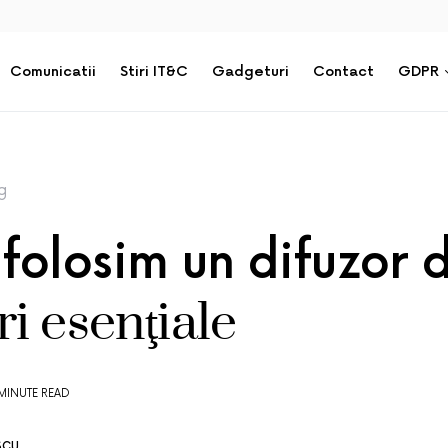
Comunicatii
Stiri IT&C
Gadgeturi
Contact
GDPR
g
folosim un difuzor 
ri esenţiale
MINUTE READ
ESCU