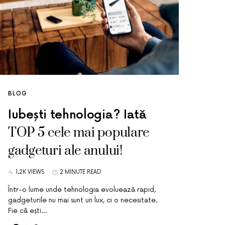
BLOG
Iubești tehnologia? Iată
TOP 5 cele mai populare
gadgeturi ale anului!
1.2K VIEWS
2 MINUTE READ
Într-o lume unde tehnologia evoluează rapid,
gadgeturile nu mai sunt un lux, ci o necesitate.
Fie că ești…