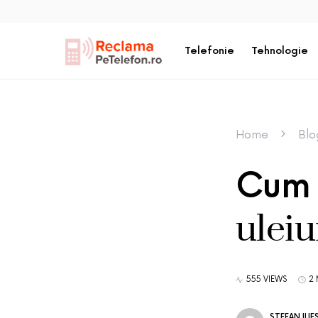
Telefonie
Tehnologie
Home
Blo
Cum 
uleiu
555 VIEWS
2 
STEFAN ILI