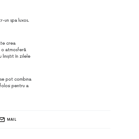
tr-un spa luxos.
ate crea
e o atmosferă
niștit în zilele
.
m se pot combina
folosi pentru a
MAIL