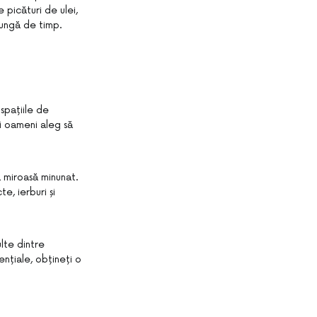
 picături de ulei,
lungă de timp.
 spațiile de
ți oameni aleg să
ă miroasă minunat.
e, ierburi și
lte dintre
ențiale, obțineți o