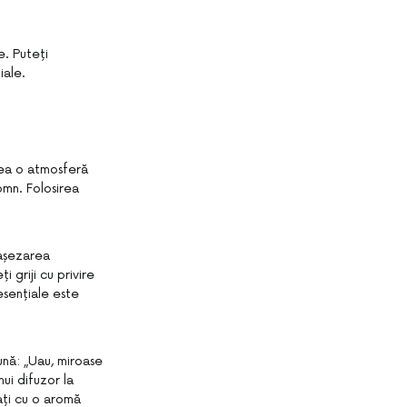
e. Puteți
iale.
rea o atmosferă
omn. Folosirea
 așezarea
 griji cu privire
 esențiale este
pună: „Uau, miroase
nui difuzor la
ați cu o aromă