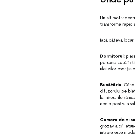
Un alt motiv pent
transforma rapid a
Iată câteva locuri
Dormitorul
: pla
personalizată în t
uleiurilor esenția
Bucătăria
: Când 
difuzorului pe bla
la mirosurile răma
acolo pentru a sal
Camera de zi sau
grozav aici”, atun
intrare este moda