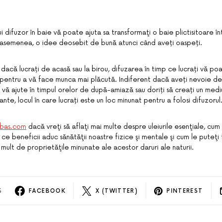
ui difuzor în baie vă poate ajuta sa transformaţi o baie plictisitoare în
asemenea, o idee deosebit de bună atunci când aveți oaspeți.
t dacă lucrați de acasă sau la birou, difuzarea în timp ce lucrați vă po
pentru a vă face munca mai plăcută. Indiferent dacă aveți nevoie d
vă ajute în timpul orelor de după-amiază sau doriți să creați un mediu li
nte, locul în care lucrați este un loc minunat pentru a folosi difuzorul
ubas.com
dacă vreţi să aflaţi mai multe despre uleiurile esenţiale, cu
ce beneficii aduc sănătăţii noastre fizice şi mentale şi cum le puteţi 
mult de proprietăţile minunate ale acestor daruri ale naturii.
S
FACEBOOK
X (TWITTER)
PINTEREST