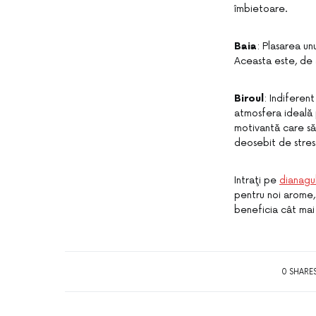
îmbietoare.
Baia
: Plasarea un
Aceasta este, de 
Biroul
: Indiferen
atmosfera ideală 
motivantă care să 
deosebit de stresa
Intraţi pe
dianag
pentru noi arome, 
beneficia cât mai 
0 SHARE