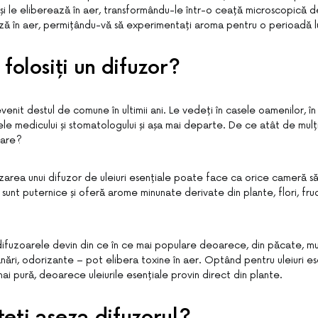
e și le eliberează în aer, transformându-le într-o ceață microscopică de
ză în aer, permițându-vă să experimentați aroma pentru o perioadă 
folosiți un difuzor?
enit destul de comune în ultimii ani. Le vedeți în casele oamenilor, în
tele medicului și stomatologului și așa mai departe. De ce atât de mul
oare?
ilizarea unui difuzor de uleiuri esențiale poate face ca orice cameră s
e sunt puternice și oferă arome minunate derivate din plante, flori, fruct
, difuzoarele devin din ce în ce mai populare deoarece, din păcate, mu
nări, odorizante – pot elibera toxine în aer. Optând pentru uleiuri es
i pură, deoarece uleiurile esențiale provin direct din plante.
eţi aşeza difuzorul?