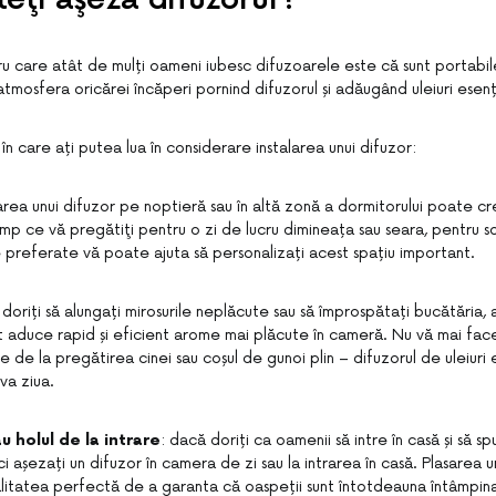
ru care atât de mulți oameni iubesc difuzoarele este că sunt portabil
tmosfera oricărei încăperi pornind difuzorul și adăugând uleiuri esenț
 în care ați putea lua în considerare instalarea unui difuzor:
sarea unui difuzor pe noptieră sau în altă zonă a dormitorului poate c
imp ce vă pregătiţi pentru o zi de lucru dimineața sau seara, pentru s
le preferate vă poate ajuta să personalizați acest spațiu important.
doriți să alungați mirosurile neplăcute sau să împrospătați bucătăria,
t aduce rapid și eficient arome mai plăcute în cameră. Nu vă mai faceți
se de la pregătirea cinei sau coșul de gunoi plin – difuzorul de uleiuri
va ziua.
 holul de la intrare
: dacă doriți ca oamenii să intre în casă și să s
ci așezați un difuzor în camera de zi sau la intrarea în casă. Plasarea u
litatea perfectă de a garanta că oaspeții sunt întotdeauna întâmpin