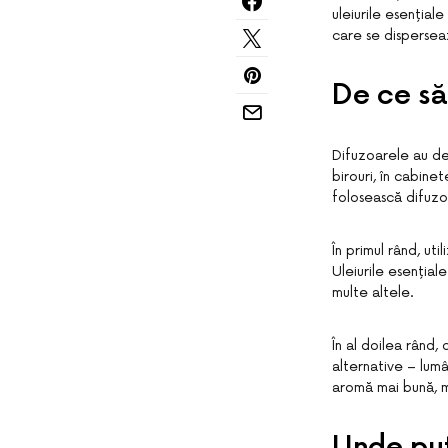
uleiurile esențial
care se dispersea
De ce să 
Difuzoarele au dev
birouri, în cabine
folosească difuz
În primul rând, ut
Uleiurile esențial
multe altele.
În al doilea rând
alternative – lumâ
aromă mai bună, ma
Unde put