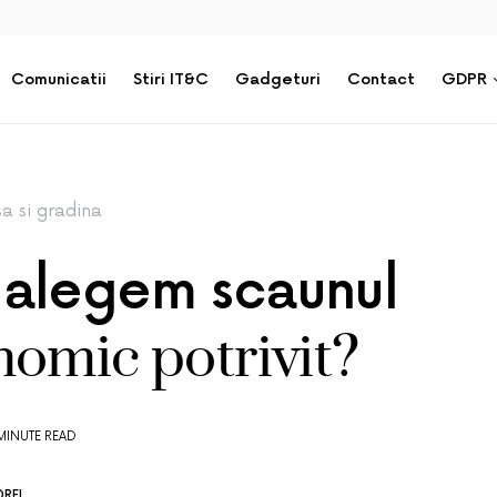
Comunicatii
Stiri IT&C
Gadgeturi
Contact
GDPR
a si gradina
alegem scaunul
omic potrivit?
MINUTE READ
REI