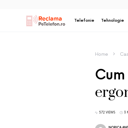
Telefonie
Tehnologie
Home
Cas
Cum 
ergon
572 VIEWS
3 
NORICA AND