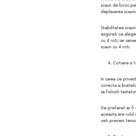
scaun de birou pe 
deplasarea scaun
Stabilitatea scaun
asigurati ca alege
cu 4 roti, iar san
scaun cu 4 roti.
Cotiere si t
In ceea ce prives
corecta a bratelor
sa folositi tastatu
De preferat ar fi 
aceasta are rolul 
veti preveni tensi