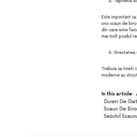
Tapiteria sc
Este important sa 
unui scaun de biro
din care este facut
mai mult posibil r
Greutatea s
Trebuie sa tineti
moderne au structu
In this article:
Dureri De Gat
Scaun De Biro
Sezutul Scaun