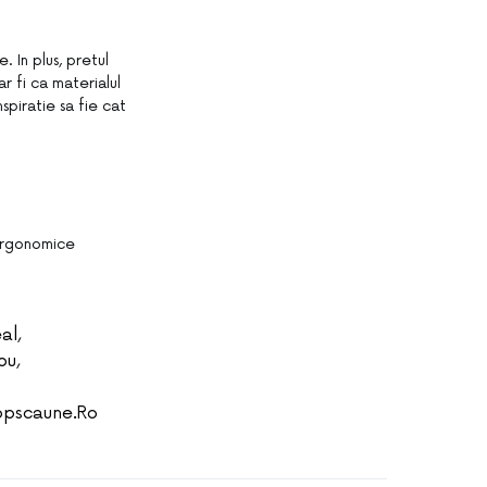
 In plus, pretul
r fi ca materialul
nspiratie sa fie cat
 ergonomice
eal
,
ou
,
opscaune.ro