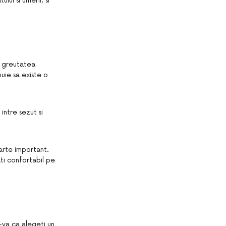
ui si umerii; si
ne greutatea
buie sa existe o
intre sezut si
arte important.
ati confortabil pe
i-va ca alegeti un