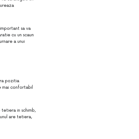
usureaza
 important sa va
aratie cu un scaun
urnare a unui
ra pozitia
te mai confortabil
 tetiera in schimb,
unul are tetiera,