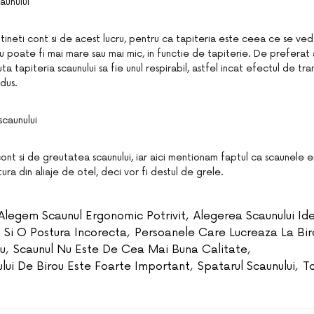
aunului
tineti cont si de acest lucru, pentru ca tapiteria este ceea ce se vede.
u poate fi mai mare sau mai mic, in functie de tapiterie. De preferat a
a tapiteria scaunului sa fie unul respirabil, astfel incat efectul de tra
edus.
caunului
 cont si de greutatea scaunului, iar aici mentionam faptul ca scaunele
ra din aliaje de otel, deci vor fi destul de grele.
Alegem Scaunul Ergonomic Potrivit
,
Alegerea Scaunului Id
 Si O Postura Incorecta
,
Persoanele Care Lucreaza La Bir
u
,
Scaunul Nu Este De Cea Mai Buna Calitate
,
ului De Birou Este Foarte Important
,
Spatarul Scaunului
,
T