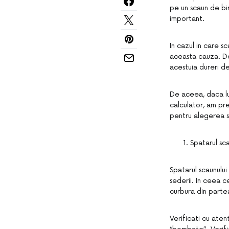
pe un scaun de bir
important.
In cazul in care s
aceasta cauza. De 
acestuia dureri de
De aceea, daca luc
calculator, am pre
pentru alegerea s
Spatarul sca
Spatarul scaunului
sederii. In ceea c
curbura din parte
Verificati cu aten