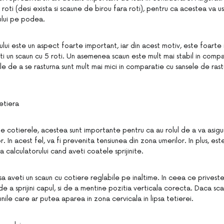
roti (desi exista si scaune de birou fara roti), pentru ca acestea va 
ului pe podea.
ului este un aspect foarte important, iar din acest motiv, este foarte
ti un scaun cu 5 roti. Un asemenea scaun este mult mai stabil in comp
sele de a se rasturna sunt mult mai mici in comparatie cu sansele de rast
etiera
te cotierele, acestea sunt importante pentru ca au rolul de a va asigu
. In acest fel, va fi prevenita tensiunea din zona umerilor. In plus, es
ra calculatorului cand aveti coatele sprijinite.
sa aveti un scaun cu cotiere reglabile pe inaltime. In ceea ce priveste
de a sprijini capul, si de a mentine pozitia verticala corecta. Daca sca
unile care ar putea aparea in zona cervicala in lipsa tetierei.