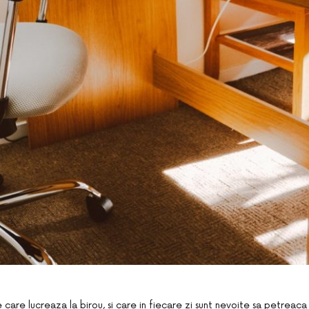
care lucreaza la birou, si care in fiecare zi sunt nevoite sa petreaca