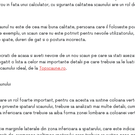
ou in fata unui calculator, cu siguranta calitatea scaunului are un rol
caunul nu este de cea mai buna calitate, persoana care il foloseste poa
exemplu, un scaun care nu este potrivit pentru nevoile utilizatorului
 spate, dureri de gat si o postura incorecta.
rati de acasa si aveti nevoie de un nou scaun pe care sa stati asezati
gatit o lista a celor mai importante detalii pe care trebuie sa le luati
caunului ideal, de la
Topscaune.ro
.
unului
 are un rol foarte important, pentru ca acesta va sustine coloana vert
e priveste spatarul scaunului, trebuie sa analizati mai multe detalii, c
a inferioara care trebuie sa aiba forma zonei lombare a coloanei ver
tie marginile laterale din zona inferioara a spatarului, care este indica