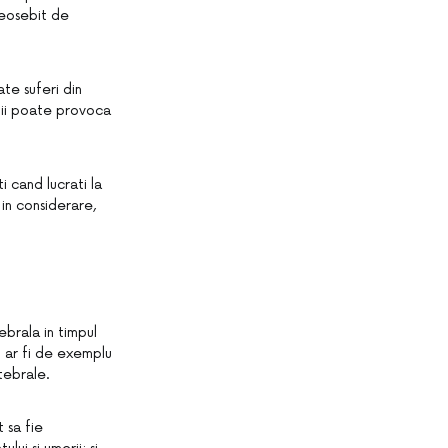
 deosebit de
te suferi din
, ii poate provoca
 cand lucrati la
 in considerare,
ebrala in timpul
um ar fi de exemplu
tebrale.
t sa fie