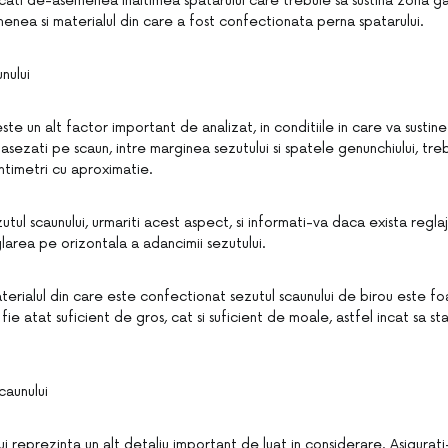
ati de-asemenea inaltimea spatarului care trebuie sa sustina zona gatul
enea si materialul din care a fost confectionata perna spatarului.
nului
este un alt factor important de analizat, in conditiile in care va susti
asezati pe scaun, intre marginea sezutului si spatele genunchiului, tre
ntimetri cu aproximatie.
utul scaunului, urmariti acest aspect, si informati-va daca exista reglaj 
larea pe orizontala a adancimii sezutului.
rialul din care este confectionat sezutul scaunului de birou este fo
fie atat suficient de gros, cat si suficient de moale, astfel incat sa st
caunului
ui reprezinta un alt detaliu important de luat in considerare. Asigurat