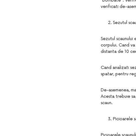
“bombate”. Verific
verificati de-asem
Sezutul scau
Sezutul scaunului 
corpului. Cand va 
distanta de 10 ce
Cand analizati sez
spatar, pentru reg
De-asemenea, mate
Acesta trebuie sa 
scaun.
Picioarele s
Picioarele scaunul