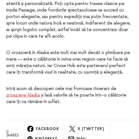
atentă și personalizată. Poți opta pentru trasee clasice pe
Inside Passage, unde fiordurile spectaculoase se succed cu
porturi elegante, sau pentru expediții mai puțin frecventate,
spre locuri unde natura încă e neatinsă. Indiferent de alegere,
ai sprijin logistic complet, astfel încât să te concentrezi doar
pe clipa în care te afli acolo.
O croazieră în Alaska este mult mai mult decât o plimbare pe
mare — este o călătorie în inima unei regiuni care te face să
simți măreția naturii. Iar Cruise Hub este partenerul perfect
care îți transformă visul în realitate, cu ușurință și eleganță.
Intră acum să descoperi cele mai frumoase itinerarii de
croaziere Alaska
și lasă valurile să te poarte într-o călătorie
care îți va rămâne în suflet.
FACEBOOK
X (TWITTER)
0
SHARES
PINTEREST
MAIL