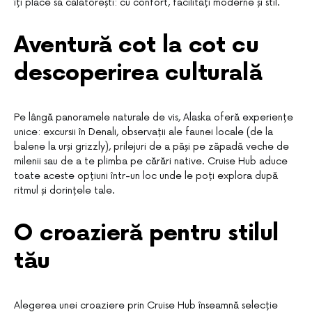
îți place să călătorești: cu confort, facilități moderne și stil.
Aventură cot la cot cu
descoperirea culturală
Pe lângă panoramele naturale de vis, Alaska oferă experiențe
unice: excursii în Denali, observații ale faunei locale (de la
balene la urși grizzly), prilejuri de a păși pe zăpadă veche de
milenii sau de a te plimba pe cărări native. Cruise Hub aduce
toate aceste opțiuni într-un loc unde le poți explora după
ritmul și dorințele tale.
O croazieră pentru stilul
tău
Alegerea unei croaziere prin Cruise Hub înseamnă selecție