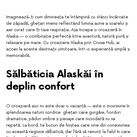
Imaginează-ți cum dimineața te întâmpină cu stânci încărcate
de zăpadă, ghețari imensi reflectând lumina aurie a soarelui și
aer curat care îți taie respirația. Așa începe o croazieră în
Alaska — o combinație perfectă între aventură, natură pură și
relaxare pe mare. Cu croaziere Alaska prin Cruise Hub, ai
acces la aceste destinații uimitoare, într-o experiență simplă și
memorabilă.
Sălbăticia Alaskăi în
deplin confort
O croazieră aici nu este doar o vacanță — este o incursiune în
splendoarea naturii nordice: ghețari care gurgăie, fiorduri
dramatice, păduri umbre și peisaje care niciodată nu se
repetă. La bord, te bucuri de liniștea care vine din conexiunea
cu această regiune sălbatică, dar fără să renunți la felul în care