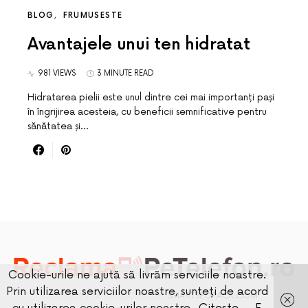
BLOG
FRUMUSESTE
Avantajele unui ten hidratat
981 VIEWS
3 MINUTE READ
Hidratarea pielii este unul dintre cei mai importanți pași
în îngrijirea acesteia, cu beneficii semnificative pentru
sănătatea și…
Cookie-urile ne ajută să livrăm serviciile noastre.
Prin utilizarea serviciilor noastre, sunteți de acord
DESIGNED & DEVELOPED BY
SMARTSEOPACK.COM