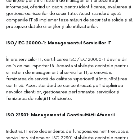
cerințele pentru un sistem de management al securității
informației, oferind un cadru pentru identificarea, evaluarea și
gestionarea riscurilor de securitate. Acest standard ajută
companiile IT să implementeze măsuri de securitate solide și să
protejeze datele clienților și ale utilizatorilor.
ISO/IEC 20000-1: Managementul Serviciilor IT
În era serviciilor IT, certificarea ISO/IEC 20000-1 devine din
ce în ce mai importantă. Aceasta stabilește cerințele pentru
un sistem de management al serviciilor IT, promovând
furnizarea de servicii de calitate superioară și îmbunătățirea
continuă. Acest standard se concentrează pe îndeplinirea
nevoilor clienților, gestionarea performanței serviciilor și
furnizarea de soluții IT eficiente.
ISO 22301: Managementul Continuității Afacerii
Industria IT este dependentă de funcționarea neîntreruptă a
serviciilor și sistemelor. ISO 22301 stabilește cerințele pentru