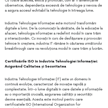
Cu toate acestea, există și provocări, cum ar fi amenințările
cibernetice, dependența excesivă de tehnologie și nevoia de
a asigura accesul echitabil la tehnologie în întreaga lume.
Industria Tehnologiei Informației este motorul transformării
digitale a lumii. De la comunicații la sănătate, de la educație la
afaceri, tehnologia informației a redefinit modul în care trăim
și interacționăm. Cu inovații în curs de desfășurare și provocări
tehnice în creștere, industria IT rămâne în căutarea următorului
breakthrough care va revoluționa modul în care trăim și lucrăm.
Certificările ISO în Industria Tehnologiei Informației:
Asigurând Calitatea și Securitatea
Industria Tehnologiei Informației (IT) este un domeniu în
continuă evoluție, caracterizat de inovație rapidă și
complexitate. Într-o lume digitală în care datele și informațiile
au o importanță crucială, asigurarea calității și securității
devine esențială. Acesta este motivul pentru care
certificatele ISO (International Organization for