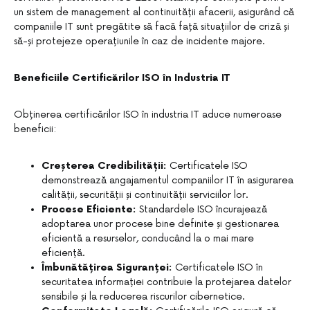
un sistem de management al continuității afacerii, asigurând că
companiile IT sunt pregătite să facă față situațiilor de criză și
să-și protejeze operațiunile în caz de incidente majore.
Beneficiile Certificărilor ISO în Industria IT
Obținerea certificărilor ISO în industria IT aduce numeroase
beneficii:
Creșterea Credibilității:
Certificatele ISO
demonstrează angajamentul companiilor IT în asigurarea
calității, securității și continuității serviciilor lor.
Procese Eficiente:
Standardele ISO încurajează
adoptarea unor procese bine definite și gestionarea
eficientă a resurselor, conducând la o mai mare
eficiență.
Îmbunătățirea Siguranței:
Certificatele ISO în
securitatea informației contribuie la protejarea datelor
sensibile și la reducerea riscurilor cibernetice.