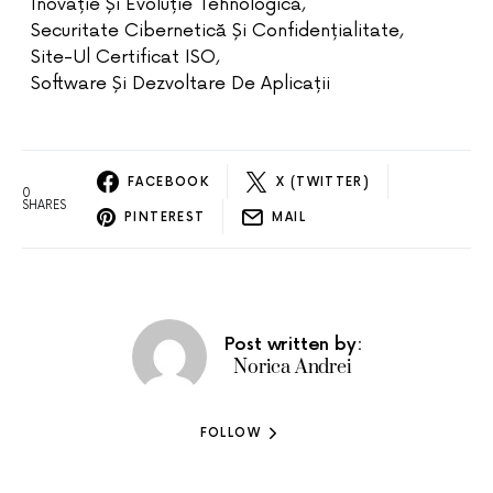
Inovație Și Evoluție Tehnologică
,
Securitate Cibernetică Și Confidențialitate
,
Site-Ul Certificat ISO
,
Software Și Dezvoltare De Aplicații
FACEBOOK
X (TWITTER)
0
SHARES
PINTEREST
MAIL
Post written by:
Norica Andrei
FOLLOW