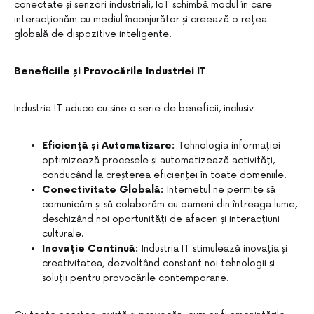
conectate și senzori industriali, IoT schimbă modul în care
interacționăm cu mediul înconjurător și creează o rețea
globală de dispozitive inteligente.
Beneficiile și Provocările Industriei IT
Industria IT aduce cu sine o serie de beneficii, inclusiv:
Eficiență și Automatizare:
Tehnologia informației
optimizează procesele și automatizează activități,
conducând la creșterea eficienței în toate domeniile.
Conectivitate Globală:
Internetul ne permite să
comunicăm și să colaborăm cu oameni din întreaga lume,
deschizând noi oportunități de afaceri și interacțiuni
culturale.
Inovație Continuă:
Industria IT stimulează inovația și
creativitatea, dezvoltând constant noi tehnologii și
soluții pentru provocările contemporane.