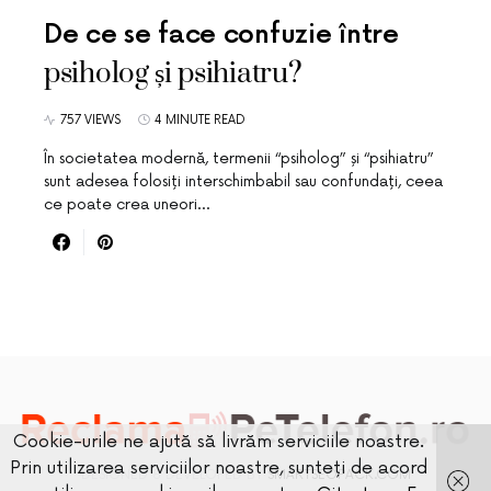
De ce se face confuzie între
psiholog și psihiatru?
757 VIEWS
4 MINUTE READ
În societatea modernă, termenii “psiholog” și “psihiatru”
sunt adesea folosiți interschimbabil sau confundați, ceea
ce poate crea uneori…
Cookie-urile ne ajută să livrăm serviciile noastre.
Prin utilizarea serviciilor noastre, sunteți de acord
DESIGNED & DEVELOPED BY
SMARTSEOPACK.COM