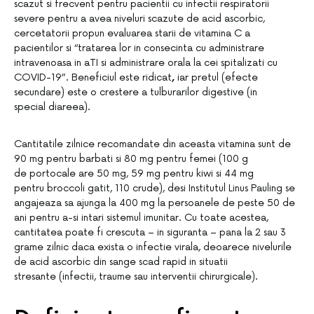
scazut si frecvent pentru pacientii cu infectii respiratorii
severe pentru a avea niveluri scazute de acid ascorbic,
cercetatorii propun evaluarea starii de vitamina C a
pacientilor si “tratarea lor in consecinta cu administrare
intravenoasa in aTI si administrare orala la cei spitalizati cu
COVID-19”. Beneficiul este ridicat
,
iar pretul (efecte
secundare) este o crestere a tulburarilor digestive (in
special diareea).
Cantitatile zilnice recomandate din aceasta vitamina sunt de
90 mg pentru barbati si 80 mg pentru femei (100 g
de portocale are 50 mg, 59 mg pentru kiwi si 44 mg
pentru broccoli gatit, 110 crude), desi Institutul Linus Pauling se
angajeaza sa ajunga la 400 mg la persoanele de peste 50 de
ani pentru a-si intari sistemul imunitar. Cu toate acestea,
cantitatea poate fi crescuta – in siguranta – pana la 2 sau 3
grame zilnic daca exista o infectie virala, deoarece nivelurile
de acid ascorbic din sange scad rapid in situatii
stresante (infectii, traume sau interventii chirurgicale).