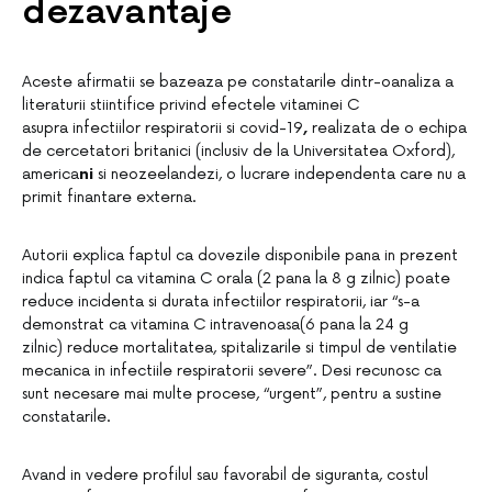
dezavantaje
Aceste afirmatii se bazeaza pe constatarile dintr-oanaliza a
literaturii stiintifice privind efectele vitaminei C
asupra infectiilor respiratorii si covid-19
,
realizata de o echipa
de cercetatori britanici (inclusiv de la Universitatea Oxford),
america
ni
si neozeelandezi, o lucrare independenta care nu a
primit finantare externa.
Autorii explica faptul ca dovezile disponibile pana in prezent
indica faptul ca vitamina C orala (2 pana la 8 g zilnic) poate
reduce incidenta si durata infectiilor respiratorii, iar “s-a
demonstrat ca vitamina C intravenoasa(6 pana la 24 g
zilnic) reduce mortalitatea, spitalizarile si timpul de ventilatie
mecanica in infectiile respiratorii severe”. Desi recunosc ca
sunt necesare mai multe procese, “urgent”, pentru a sustine
constatarile.
Avand in vedere profilul sau favorabil de siguranta, costul