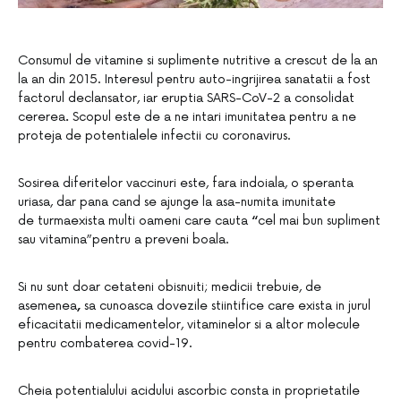
Consumul de vitamine si suplimente nutritive a crescut de la an
la an din 2015. Interesul pentru auto-ingrijirea sanatatii a fost
factorul declansator, iar eruptia SARS-CoV-2 a consolidat
cererea
.
Scopul este de a ne intari imunitatea pentru a ne
proteja de potentialele infectii cu coronavirus.
Sosirea diferitelor vaccinuri este, fara indoiala, o speranta
uriasa, dar pana cand se ajunge la asa-numita imunitate
de turmaexista multi oameni care cauta
“
cel mai bun supliment
sau vitamina”pentru a preveni boala.
Si nu sunt doar cetateni obisnuiti; medicii trebuie, de
asemenea
,
sa cunoasca dovezile stiintifice care exista in jurul
eficacitatii medicamentelor, vitaminelor si a altor molecule
pentru combaterea covid-19.
Cheia potentialului acidului ascorbic consta in proprietatile