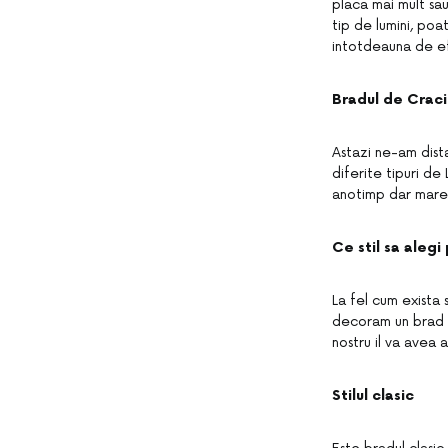
placa mai mult sau
tip de lumini, poa
intotdeauna de e
Bradul de Craci
Astazi ne-am dist
diferite tipuri de
anotimp dar marea 
Ce stil sa aleg
La fel cum exista 
decoram un brad d
nostru il va avea 
Stilul clasic