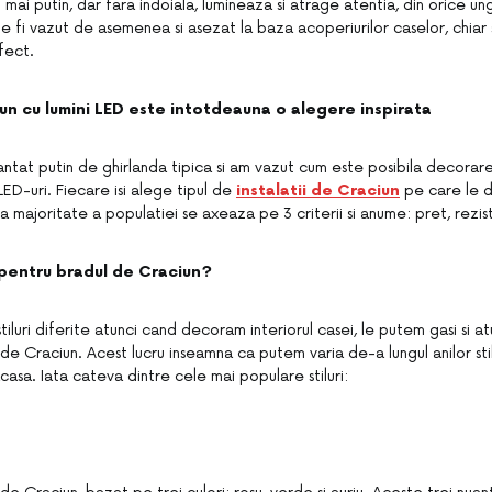
 mai putin, dar fara indoiala, lumineaza si atrage atentia, din orice ungh
te fi vazut de asemenea si asezat la baza acoperiurilor caselor, chiar s
fect.
un cu lumini LED este intotdeauna o alegere inspirata
antat putin de ghirlanda tipica si am vazut cum este posibila decorare
 LED-uri. Fiecare isi alege tipul de
instalatii de Craciun
pe care le d
majoritate a populatiei se axeaza pe 3 criterii si anume: pret, reziste
i pentru bradul de Craciun?
stiluri diferite atunci cand decoram interiorul casei, le putem gasi si a
e Craciun. Acest lucru inseamna ca putem varia de-a lungul anilor sti
acasa. Iata cateva dintre cele mai populare stiluri: