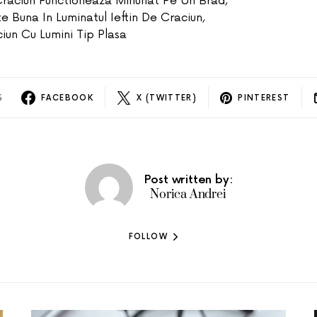
 Craciun Functioneaza Minunat Pe Un Brad
,
e Buna In Luminatul Ieftin De Craciun
,
iun Cu Lumini Tip Plasa
S
FACEBOOK
X (TWITTER)
PINTEREST
Post written by:
Norica Andrei
FOLLOW