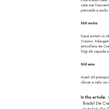
Este bradul clasic
cele mai frecvente
perioada a anului
Stil rustic
Daca sunteti un iub
Craciun. Adaugati
atmosfera de Crac
fulgi de zapada s
Stil unic
Acest stil presup
obicei a celui ce i
In this article:
Bradul De Cra