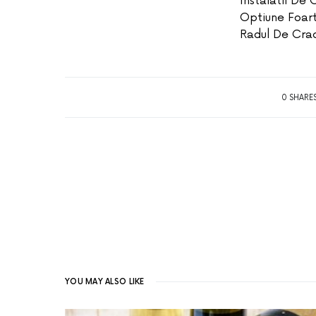
Instalatii De
Optiune Foart
Radul De Crac
0 SHARE
YOU MAY ALSO LIKE