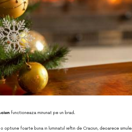
aciun
functioneaza minunat pe un brad.
t o optiune foarte buna in luminatul ieftin de Craciun, deoarece simul