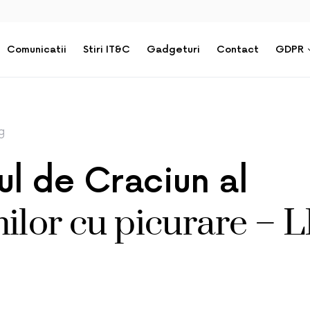
Comunicatii
Stiri IT&C
Gadgeturi
Contact
GDPR
g
ul de Craciun al
ilor cu picurare – 