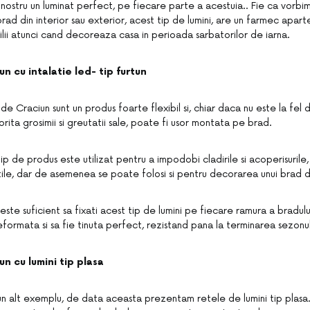
 nostru un luminat perfect, pe fiecare parte a acestuia.. Fie ca vorb
rad din interior sau exterior, acest tip de lumini, are un farmec apart
ilii atunci cand decoreaza casa in perioada sarbatorilor de iarna.
n cu intalatie led- tip furtun
de Craciun sunt un produs foarte flexibil si, chiar daca nu este la fel de
orita grosimii si greutatii sale, poate fi usor montata pe brad.
tip de produs este utilizat pentru a impodobi cladirile si acoperisurile
ile, dar de asemenea se poate folosi si pentru decorarea unui brad di
este suficient sa fixati acest tip de lumini pe fiecare ramura a bradulu
deformata si sa fie tinuta perfect, rezistand pana la terminarea sezonul
n cu lumini tip plasa
un alt exemplu, de data aceasta prezentam retele de lumini tip plasa.