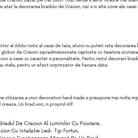
 de Craciun, bazat pe trei culori: rosu, verde si auriu. Aceste trei nuan
 atat la decorarea bradului de Craciun, cat si in alte zone ale casei
.
itor al stilului rustic al casei de tara, atunci nu puteti rata decorarea
 globuri de Craciun supradimensionate captusite cu tesatura scotiana
iun a casei cu caracter si personalitate. Pentru restul decorarii bra
au stele, pentru un efect surprinzator de fiecare data.
une utilizarea a unor decoratiuni hand made si presupune mai multa im
l creaza. Un brad unic, in propriul stil!
Bradul De Craciun Al Luminilor Cu Picurare
,
ciun Cu Intalatie Led- Tip Furtun
,