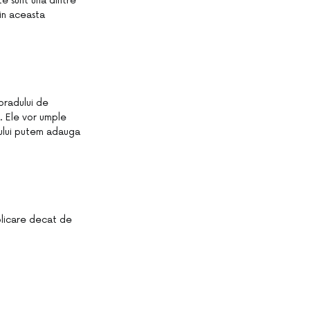
te sunt una dintre
 in aceasta
 bradului de
. Ele vor umple
dului putem adauga
plicare decat de