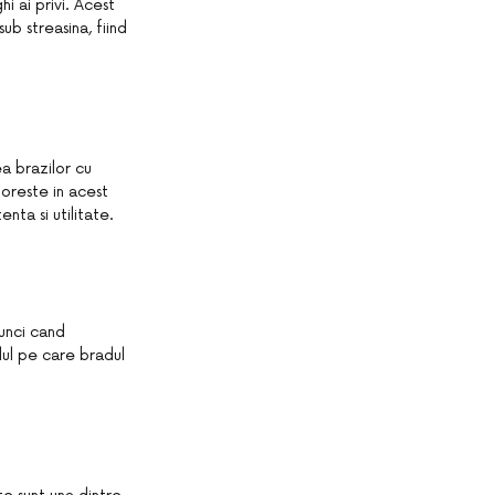
i ai privi. Acest
ub streasina, fiind
a brazilor cu
oreste in acest
nta si utilitate.
tunci cand
lul pe care bradul