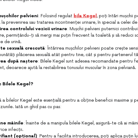
mușchilor pelvieni
: Folosind regulat
bila Kegel
, poți întări mușchii 
la prevenirea sau tratarea incontinenței urinare, în special a celei de 
rea controlului vezicii urinare
: Mușchii pelvieni puternici contribui
are, permițându-ți să mergi mai puțin frecvent la toaletă și să reduci s
e de urină.
ate sexuală crescută
: Întărirea mușchilor pelvieni poate crește sens
bunătăți plăcerea sexuală atât pentru tine, cât și pentru partenerul tă
ea după naștere
: Bilele Kegel sunt adesea recomandate pentru f
t, deoarece ajută la restabilirea tonusului muscular în zona pelviană.
 Bilele Kegel?
 a bilelor Kegel este esențială pentru a obține beneficii maxime și p
ziunile. Iată un ghid pas cu pas:
ine mâinile
: Înainte de a manipula bilele Kegel, asigură-te că ai mâin
ice infecții.
rifiant (opțional)
: Pentru a facilita introducerea, poți aplica puțin lu