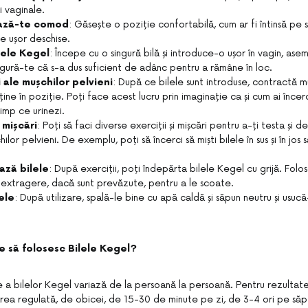
ei vaginale.
ază-te comod
: Găsește o poziție confortabilă, cum ar fi întinsă pe
le ușor deschise.
lele Kegel
: Începe cu o singură bilă și introduce-o ușor în vagin, ase
gură-te că s-a dus suficient de adânc pentru a rămâne în loc.
 ale mușchilor pelvieni
: După ce bilele sunt introduse, contractă mu
ține în poziție. Poți face acest lucru prin imaginație ca și cum ai încer
timp ce urinezi.
i mișcări
: Poți să faci diverse exerciții și mișcări pentru a-ți testa și 
ilor pelvieni. De exemplu, poți să încerci să miști bilele în sus și în jos s
ază bilele
: După exerciții, poți îndepărta bilele Kegel cu grijă. Fol
e extragere, dacă sunt prevăzute, pentru a le scoate.
ele
: După utilizare, spală-le bine cu apă caldă și săpun neutru și usucă
e să folosesc Bilele Kegel?
e a bilelor Kegel variază de la persoană la persoană. Pentru rezultate
rea regulată, de obicei, de 15-30 de minute pe zi, de 3-4 ori pe s