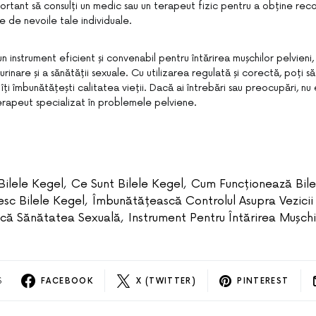
ortant să consulți un medic sau un terapeut fizic pentru a obține re
ie de nevoile tale individuale.
un instrument eficient și convenabil pentru întărirea mușchilor pelvieni
 urinare și a sănătății sexuale. Cu utilizarea regulată și corectă, poți să
 îți îmbunătățești calitatea vieții. Dacă ai întrebări sau preocupări, nu 
erapeut specializat în problemele pelviene.
Bilele Kegel
,
Ce Sunt Bilele Kegel
,
Cum Funcționează Bile
sc Bilele Kegel
,
Îmbunătățească Controlul Asupra Vezicii
că Sănătatea Sexuală
,
Instrument Pentru Întărirea Mușchi
S
FACEBOOK
X (TWITTER)
PINTEREST