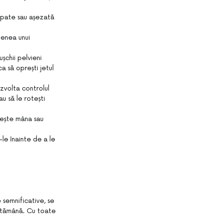
 spate sau așezată
menea unui
șchii pelvieni
ca să oprești jetul
dezvolta controlul
au să le rotești
osește mâna sau
-le înainte de a le
 semnificative, se
ăptămână. Cu toate