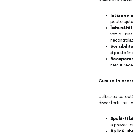
Întărirea 
poate ajuta 
Îmbunătăți
vezicii urin
necontrolat
Sensibilit
și poate îm
Recuperar
născut recen
Cum se folosesc
Utilizarea corectă
disconfortul sau le
Spală-ți b
a preveni or
Aplică lub