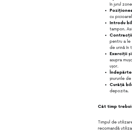
în jurul zon
Pozițione
cu picioare
Introdu bi
tampon. Asi
Contracții
pentru a le 
de urină în 
Exerciții ș
asupra mușch
ușor.
Îndepărte
șnururile d
Curăță bil
depozita.
Cât timp trebui
Timpul de utilizar
recomandă utiliza