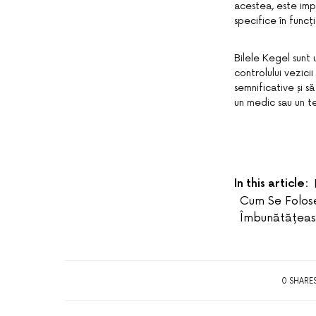
acestea, este imp
specifice în funcț
Bilele Kegel sunt 
controlului vezicii
semnificative și să
un medic sau un t
In this article:
Cum Se Folose
Îmbunătățeas
0 SHARE