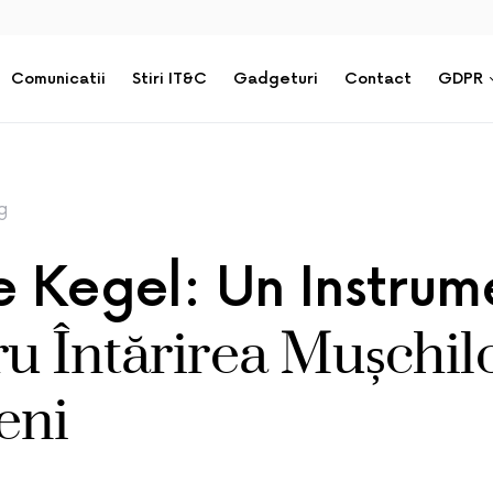
Comunicatii
Stiri IT&C
Gadgeturi
Contact
GDPR
g
le Kegel: Un Instrum
u Întărirea Mușchil
eni