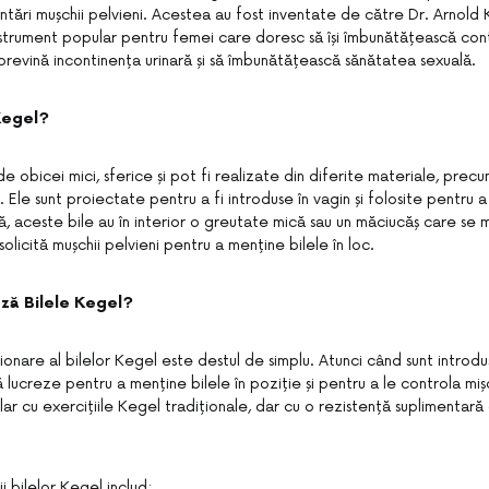
întări mușchii pelvieni. Acestea au fost inventate de către Dr. Arnold 
instrument popular pentru femei care doresc să își îmbunătățească cont
ă prevină incontinența urinară și să îmbunătățească sănătatea sexuală.
Kegel?
de obicei mici, sferice și pot fi realizate din diferite materiale, precu
. Ele sunt proiectate pentru a fi introduse în vagin și folosite pentru a 
ă, aceste bile au în interior o greutate mică sau un măciucăș care se m
 solicită mușchii pelvieni pentru a menține bilele în loc.
ză Bilele Kegel?
ționare al bilelor Kegel este destul de simplu. Atunci când sunt introdus
ă lucreze pentru a menține bilele în poziție și pentru a le controla mi
ilar cu exercițiile Kegel tradiționale, dar cu o rezistență suplimentară
ii bilelor Kegel includ: