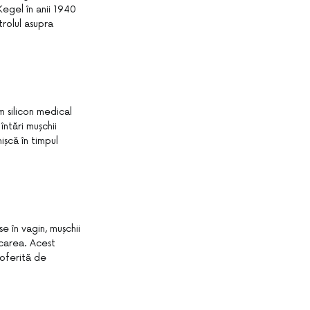
Kegel în anii 1940
rolul asupra
m silicon medical
întări mușchii
ișcă în timpul
e în vagin, mușchii
șcarea. Acest
 oferită de