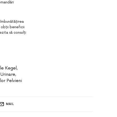
comandări
, îmbunătățirea
 obții beneficii
ezita să consulți
le Kegel
,
 Urinare
,
lor Pelvieni
MAIL