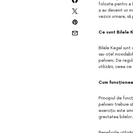
folosite pentru a 
și au devenit un 
vezicii urinare, s
Ce sunt Bilele 
Bilele Kegel sunt 
sau oțel inoxidabil
pelvieni. De regul
utilizării, ceea ce
Cum funcționea
Principiul de func
pelvieni trebuie s
exercițiu este sim
greutatea bilelor.
Beneficiile utilizăr