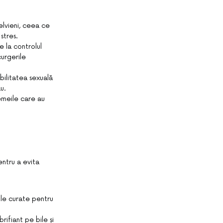
pelvieni, ceea ce
stres.
e la controlul
curgerile
ibilitatea sexuală
u.
emeile care au
entru a evita
ile curate pentru
brifiant pe bile și