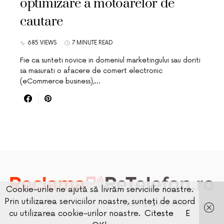
optimizare a motoarelor de
cautare
685 VIEWS
7 MINUTE READ
Fie ca sunteti novice in domeniul marketingului sau doriti
sa masurati o afacere de comert electronic
(eCommerce business),…
Cookie-urile ne ajută să livrăm serviciile noastre.
Prin utilizarea serviciilor noastre, sunteți de acord
DESIGNED & DEVELOPED BY
SMARTSEOPACK.COM
cu utilizarea cookie-urilor noastre.
Citeste
E